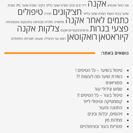
אקנה
אור כחול
אינפרא
ד״ר יורם הרטֿ
הסרת ישער בלייזר ביקיני
הסרת שיער IPL
הסרת
חצ׳קונים
טיפולים
שיער בבתי השחי
הסרת שיער בלייזר
חררה
כתמים לאחר אקנה
מילאריה
מילריה
סבוריאה בתינוקות
פוטותרפיה
פצעי בגרות
צלקות אקנה
פרופיוניבקטריום אקנס
קיוראטאן
רואקוטאן
רופא עור הרצליה
שעווה
תפרחת החיתולים
נושאים באתר:
טיפול בשיער – כל הטיפים !
נשירת שיער-מה לעשות ??
פסוריאזיס
שמש וגידולי עור
טיפול בעור – כל הטיפים !!
קוסמטיקה וטיפולי לייזר
התזונה והעור
זיהומים, יבלות וכינים
מחלות מין
פטריות בעור ובציפורניים