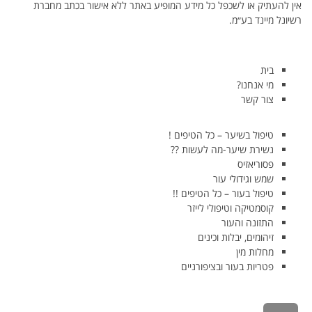
אין להעתיק או לשכפל כל מידע המופיע באתר ללא אישור בכתב מחברת
רשיונל מיינד בע״מ.
בית
מי אנחנו?
צור קשר
טיפול בשיער – כל הטיפים !
נשירת שיער-מה לעשות ??
פסוריאזיס
שמש וגידולי עור
טיפול בעור – כל הטיפים !!
קוסמטיקה וטיפולי לייזר
התזונה והעור
זיהומים, יבלות וכינים
מחלות מין
פטריות בעור ובציפורניים