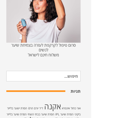
סרום טיפול לקרקפת לעזרה בצמיחת שיער
לנשים
משלוח חינם לישראל
חיפוש
עבור:
תגיות
אקנה
אור כחול
אינפרא
ד״ר יורם הרטֿ
הסרת ישער בלייזר
ביקיני
הסרת שיער IPL
הסרת שיער בבתי השחי
הסרת שיער בלייזר