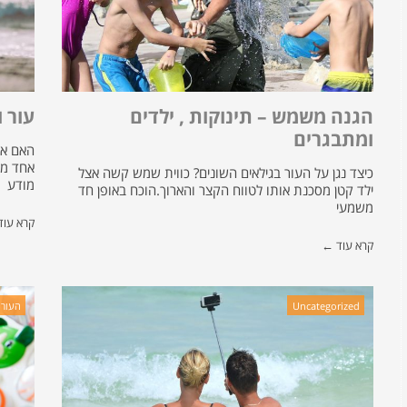
הגנה משמש – תינוקות , ילדים
עור ו
ומתבגרים
האם אפ
אחד מא
כיצד נגן על העור בגילאים השונים? כווית שמש קשה אצל
מודע
ילד קטן מסכנת אותו לטווח הקצר והארוך.הוכח באופן חד
משמעי
קרא עו
קרא עוד ←
Uncategorized
העור ב