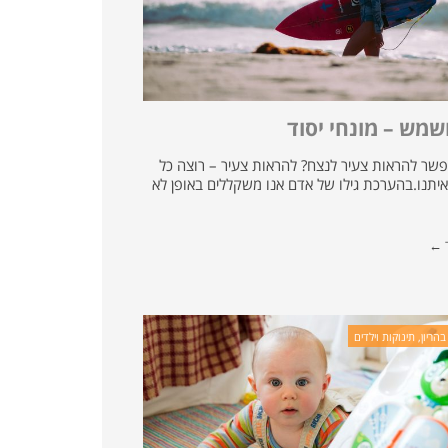
שמש – מונחי יסוד
שר להראות צעיר לנצח? להראות צעיר – רוצה כל
יתנו.בהערכת גילו של אדם אנו משקללים באופן לא
ד ←
הריון, תינוקות וילדים