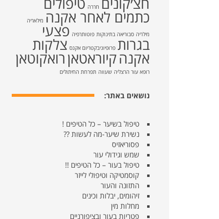
חצ׳קונים
טיפולים
חררה
כתמים לאחר אקנה
מילאריה
פצעי
מילריה
סבוריאה בתינוקות
פוטותרפיה
בגרות
צלקות
פרופיוניבקטריום אקנס
אקנה
קיוראטאן
רואקוטאן
רופא עור הרצליה
שעווה
תפרחת החיתולים
נושאים באתר:
טיפול בשיער – כל הטיפים !
נשירת שיער-מה לעשות ??
פסוריאזיס
שמש וגידולי עור
טיפול בעור – כל הטיפים !!
קוסמטיקה וטיפולי לייזר
התזונה והעור
זיהומים, יבלות וכינים
מחלות מין
פטריות בעור ובציפורניים