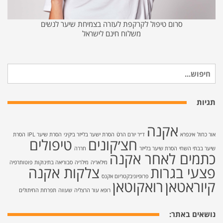
סרום טיפול לקרקפת לעזרה בצמיחת שיער לנשים
משלוח חינם לישראל
חיפוש
עבור:
תגיות
אקנה
אור כחול
אינפרא
ד״ר יורם הרטֿ
הסרת ישער בלייזר ביקיני
הסרת שיער IPL
הסרת
חצ׳קונים
טיפולים
שיער בבתי השחי
הסרת שיער בלייזר
חררה
כתמים לאחר אקנה
מילאריה
מילריה
סבוריאה בתינוקות
פוטותרפיה
פצעי בגרות
צלקות אקנה
פרופיוניבקטריום אקנס
קיוראטאן
רואקוטאן
רופא עור הרצליה
שעווה
תפרחת החיתולים
נושאים באתר: