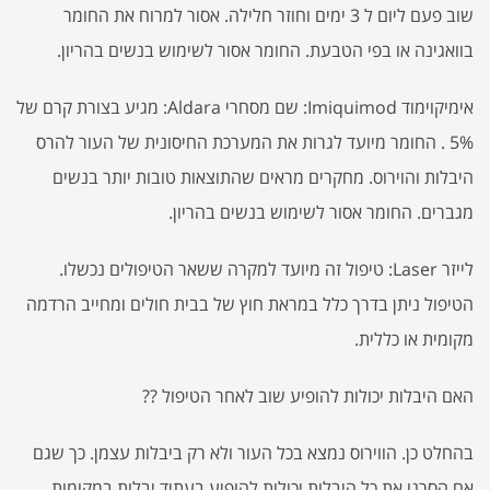
שוב פעם ליום ל 3 ימים וחוזר חלילה. אסור למרוח את החומר
בוואגינה או בפי הטבעת. החומר אסור לשימוש בנשים בהריון.
אימיקוימוד Imiquimod: שם מסחרי Aldara: מגיע בצורת קרם של
5% . החומר מיועד לגרות את המערכת החיסונית של העור להרס
היבלות והוירוס. מחקרים מראים שהתוצאות טובות יותר בנשים
מגברים. החומר אסור לשימוש בנשים בהריון.
לייזר Laser: טיפול זה מיועד למקרה ששאר הטיפולים נכשלו.
הטיפול ניתן בדרך כלל במראת חוץ של בבית חולים ומחייב הרדמה
מקומית או כללית.
האם היבלות יכולות להופיע שוב לאחר הטיפול ??
בהחלט כן. הווירוס נמצא בכל העור ולא רק ביבלות עצמן. כך שגם
אם הסרנו את כל היבלות יכולות להופיע בעתיד יבלות במקומות