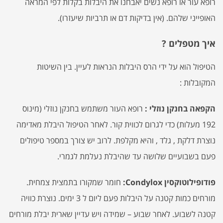
רופא עור או רופא נשים יאבחנו את היבלות בקלות לפי המראה
האופייני שלהם. (אין בדיקות דם או תרביות שיעזרו).
איך מטפלים ?
הטיפול הוא על ידי הרס היבלות הנראות לעיין. בין השיטות
המקובלות :
הקפאה בחנקן נוזלי :
רופא העור משתמש בחנקן נוזלי (מינוס
192 מעלות) כדי לגרום לכווית קור. לאחר הטיפול היבלת מאדימה
נוצרת דלקת , גלד , והיא מקלפת. לרוב יש צורך במספר טיפולים
פעם בשבועיים שלושה עד שהיבלת נעלמת לגמרי.
פודופילוטוקסין Condylox:
חומר שמקורו בתמצית צמחית.
מורחים כמות קטנה על היבלות פעם ליום ל 3 ימים. נוצרת כוויה
קטנה לשבוע. לאחר שבוע – שמידה ויש עדיין שארית יבלת מורחים