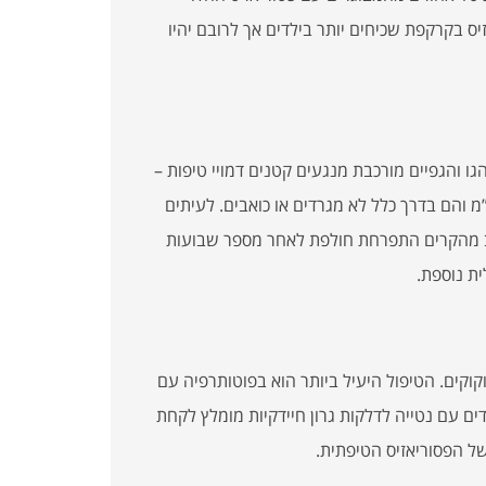
י גיל 10. פסוריאזיס טיפתית Guttate ופסוריאזיס בקרקפת שכיחים יותר בילדים אך לרובם יהיו
ו והגפיים מורכבת מנגעים קטנים דמויי טיפות –
ם או אדומים ומכוסים קשקש עדין. גודלם הוא בין 1 ס”מ ל 2 ס”מ והם בדרך כלל לא מגרדים או כואבים. לעיתים
ב מהקרים התפרחת חולפת לאחר מספר שבועות
ת נוספת.
קוקים. הטיפול היעיל ביותר הוא בפוטותרפיה עם
דים עם נטייה לדלקות גרון חיידקיות מומלץ לקחת
ל הפסוריאזיס הטיפתית.