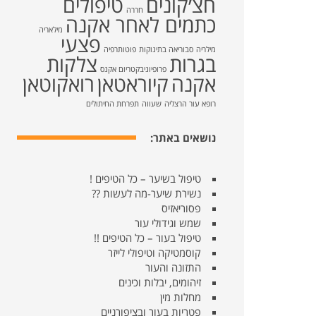
חצ׳קונים
טיפולים
חררה
כתמים לאחר אקנה
מילאריה
פצעי
מילריה
סבוריאה בתינוקות
פוטותרפיה
בגרות
צלקות
פרופיוניבקטריום אקנס
אקנה
קיוראטאן
רואקוטאן
רופא עור הרצליה
שעווה
תפרחת החיתולים
נושאים באתר:
טיפול בשיער – כל הטיפים !
נשירת שיער-מה לעשות ??
פסוריאזיס
שמש וגידולי עור
טיפול בעור – כל הטיפים !!
קוסמטיקה וטיפולי לייזר
התזונה והעור
זיהומים, יבלות וכינים
מחלות מין
פטריות בעור ובציפורניים