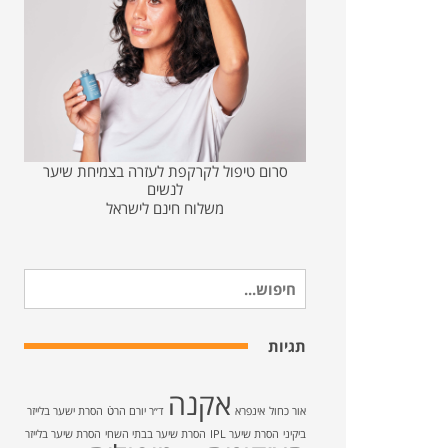
סרום טיפול לקרקפת לעזרה בצמיחת שיער
לנשים
משלוח חינם לישראל
חיפוש
עבור:
תגיות
אקנה
אור כחול
אינפרא
ד״ר יורם הרטֿ
הסרת ישער בלייזר
ביקיני
הסרת שיער IPL
הסרת שיער בבתי השחי
הסרת שיער בלייזר