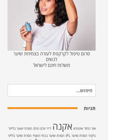
סרום טיפול לקרקפת לעזרה בצמיחת שיער
לנשים
משלוח חינם לישראל
חיפוש
עבור:
תגיות
אקנה
אור כחול
אינפרא
ד״ר יורם הרטֿ
הסרת ישער בלייזר
ביקיני
הסרת שיער IPL
הסרת שיער בבתי השחי
הסרת שיער בלייזר