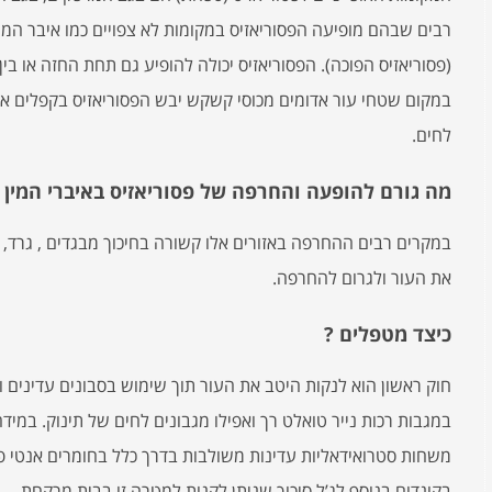
רבים שבהם מופיעה הפסוריאזיס במקומות לא צפויים כמו איבר המי
(פסוריאזיס הפוכה). הפסוריאזיס יכולה להופיע גם תחת החזה או בין
במקום שטחי עור אדומים מכוסי קשקש יבש הפסוריאזיס בקפלים או
לחים.
מה גורם להופעה והחרפה של פסוריאזיס באיברי המין 
במקרים רבים ההחרפה באזורים אלו קשורה בחיכוך מבגדים , גרד, או
את העור ולגרום להחרפה.
כיצד מטפלים ?
חוק ראשון הוא לנקות היטב את העור תוך שימוש בסבונים עדינים 
במגבות רכות נייר טואלט רך ואפילו מגבונים לחים של תינוק. במיד
משחות סטרואידאליות עדינות משולבות בדרך כלל בחומרים אנטי 
בקונדום בנוסף לג’ל סיכוך שניתן לקנות למטרה זו בבית מרקחת.