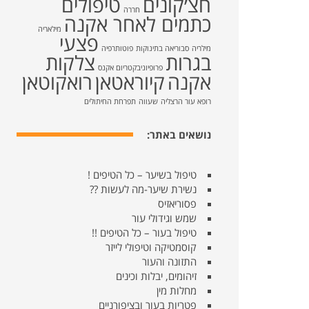
חצ׳קונים
טיפולים
חררה
כתמים לאחר אקנה
מילאריה
פצעי
מילריה
סבוריאה בתינוקות
פוטותרפיה
בגרות
צלקות
פרופיוניבקטריום אקנס
אקנה
קיוראטאן
רואקוטאן
רופא עור הרצליה
שעווה
תפרחת החיתולים
נושאים באתר:
טיפול בשיער – כל הטיפים !
נשירת שיער-מה לעשות ??
פסוריאזיס
שמש וגידולי עור
טיפול בעור – כל הטיפים !!
קוסמטיקה וטיפולי לייזר
התזונה והעור
זיהומים, יבלות וכינים
מחלות מין
פטריות בעור ובציפורניים