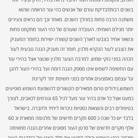
בשנים רבות!!בדיקת עורם של אנשים כהי עור הראתה שהוא
משתנה הרבה פחות במהלך השנים. מאחר וכך הם נראים צעירים
יותר מגילם האמיתי. העובדה שעורם של כהי העור מתקמט פחות
ונשאר אחיד בצבעו לאורך השנים קשורה ישירות בחומר המעניק
את הצבע לעור הנקרא מלנין. חומר זה מעניק הגנה טבעית לעור
הכהה בפני נזקי שמש. למרבה הצער מלנין שנוצר אצל בהירי עור
עם החשיפה לשמש אינו מספק הגנה דומה ועל בהירי העור להגן
על עצמם באמצעים אחרים בפני חשיפת יתר לקרינת
השמש.גידולים טרום ממאירים הקשורים להשפעת השמש מופיעים
כמעט אצל כל אדם בהיר עור מעל לגיל 65 וגורמים לכאבים, לצורך
בטיפולים רבים והוצאות כספיות ניכרות ליחיד ולחברה. בישראל
בלבד יש כל שנה כ 600 מקרים חדשים של מלנומה ממארת וכ 60
אלף מקרים חדשים של סרטן העור מסוגים אחרים.הגנה מתאימה
וחכמה בפני השמש יכולה למנוע את חלק הארי של הזדקנות העור