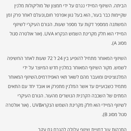
הביתה. השיזוף המיידי נגרם על ידי חמצון של מוליקולות מלנין
שקיימות כבר בעור, הוא בעל גוון אפרפר חום,ונעלם לאחר פרק זמן
המשתנה ממספר דקות עד מספר שעות. הגורם העיקרי לשיזוף
המיידי הוא חלק מקרינת השמש הנקרא UVA. (אור אולטרה סגול
מסוג A).
השיזוף המאוחר מתחיל להופיע בין 24 ל 72 שעות לאחר החשיפה
לשמש. מקור השיזוף המאוחר במלנין חדש המיוצר על ידי
המלנוציטים ומועבר מהם לשאר תאי האפידרמיס.השיזוף המאוחר
מתמיד כשבועיים עד אשר המלנין מתפרק או אובד יחד עם התאים
המתים של השכבה הקרנית הנושרים מהעור. הגורם העיקרי
לשיזוף המיידי הוא חלק מקרינת השמש הנקראUVB . (אור אולטרה
סגול מסוג B).
התכהות עור דמויית שיזוף עלולה להגרם גם עקב