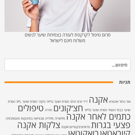
סרום טיפול לקרקפת לעזרה בצמיחת שיער לנשים
משלוח חינם לישראל
חיפוש
עבור:
תגיות
אקנה
אור כחול
אינפרא
ד״ר יורם הרטֿ
הסרת ישער בלייזר ביקיני
הסרת שיער IPL
הסרת
חצ׳קונים
טיפולים
שיער בבתי השחי
הסרת שיער בלייזר
חררה
כתמים לאחר אקנה
מילאריה
מילריה
סבוריאה בתינוקות
פוטותרפיה
פצעי בגרות
צלקות אקנה
פרופיוניבקטריום אקנס
קיוראטאן
רואקוטאן