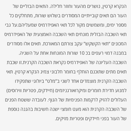
הנקרא קרטין, נושרים מהעור וחוזר חלילה. התאים הבזליים של
העור הם תאים קובייתיים המסודרים בשלוש שורות, מתחלקים כל
מספר ימים, ומשמשים מקור לכל תאי האפידרמיס שמעליהם.על גבי
תאי השכבה הבזלית מונחים תאי השכבה האמצעית של האפידרמיס
המכונים “תאי הקשקש” עקב צורתם המאורכת. תאים אלו מסודרים
במבנה דמוי רעפים בכ 10 שורות המונחות אחת על השניה.
השכבה העליונה של האפידרמיס נקראת השכבה הקרנית.זו שכבת
תאים מתים שתוכנם הוחלף בחומר חלבוני צמיג הנקרא קרטין. תאי
השכבה הקרנית מוצמדים אחד לשני ב”מלט” ביולוגי שתפקידו
למנוע חדירת חומרים ומיקרואורגניזמים (חיידקים, פטריות ווירוסים)
העלולים להזיק לרקמות הפנימיות של הגוף. לעובדה ששטח הפנים
של השכבה הקרנית הוא מעט חומצי ישנה חשיבות בהגנה נוספת
של העור בפני חיידקים ופטריות מזיקים.