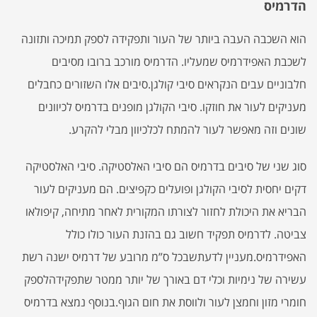
הדרמיס
הוא השכבה העבה ביותר של העור ותפקידה לספק תמיכה ותזונה
לשכבת האפידרמיס שמעליו. הדרמיס מורכב ברובו מסיבים
חלבוניים עבים הנקראים סיבי קולגן.סיבים אלו השזורים כחבלים
מעניקים לעור את חוזקו. סיבי הקולגן מופנים בדרמיס לכיוונים
שונים וזה מאפשר לעור להמתח לכלכיוון מבלי להקרע.
סוג שני של סיבים בדרמיס הם סיבי האלסטיקה. סיבי האלסטיקה
דקים יחסית לסיבי הקולגן ופועלים כקפיצים. הם מעניקים לעור
הבריא את היכולת לחזור לצורתו המקורית לאחר מתיחה, קיפולאו
צביטה. לדרמיס תפקיד חשוב גם בהזנת העור כולו כולל
האפידרמיס.מעניין לדעתשבכל ס”מ מרובע של דרמיס ישנה רשת
עשירה של נימיות וכלי דם באורך של יותר ממטר שתפקידהלספק
חומרי מזון וחמצן לעור ולווסת את חום הגוף.בנוסף נמצא בדרמיס