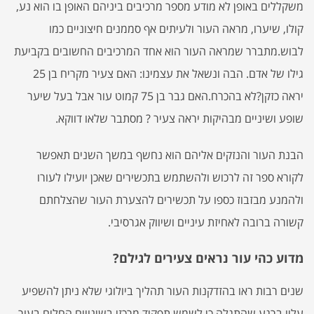
משקללים באופן לא מודע מספר מרכיבים ביניהם האופן בו הוא נע,
קולו, שיערו, מראה העור ולעיתים אף סממנים חיצוניים כמו
לבוש.מתברר שמראה העור הוא אחד המרכיבים החשובים בקביעת
גילו של אדם. הבה ונשאל את עצמינו: האם צעיר מקריח בן 25
יראה כזקן?לא בהכרח.האם גבר בן 75 קמוט עור אבל בעל שיער
שופע ושיניים מבהיקות יראה צעיר ? מסתבר שלאו דווקא.
הבנת העור והנזקים אליהם הוא נחשף במשך השנים תאפשר
לקורא ספר זה לרכוש ולהשתמש בתכשירים שאכן יועילו לעורו
ולהמנע מבזבוז כספו על תכשירים להצערת העור שהצלחתם
קשורה ברובה לאחיזת עיניים ושיווק אגרסיבי.
מדוע כהי עור נראים צעירים לגילם?
שנים רבות ראו בהזדקנות העור תהליך ביולוגי שלא ניתן להשפיע
עליו.ברגע שהתגלה כי לשמש תפקיד מרכזי בשינויים החלים בעור