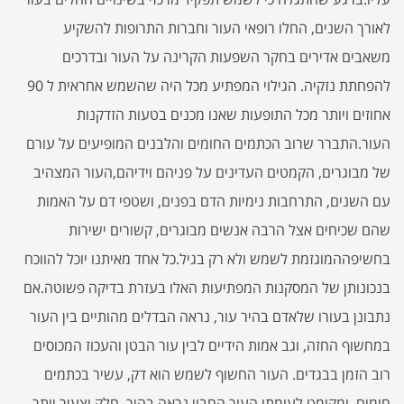
לאורך השנים, החלו רופאי העור וחברות התרופות להשקיע
משאבים אדירים בחקר השפעות הקרינה על העור ובדרכים
להפחתת נזקיה. הגילוי המפתיע מכל היה שהשמש אחראית ל 90
אחוזים ויותר מכל התופעות שאנו מכנים בטעות הזדקנות
העור.התברר שרוב הכתמים החומים והלבנים המופיעים על עורם
של מבוגרים, הקמטים העדינים על פניהם וידיהם,העור המצהיב
עם השנים, התרחבות נימיות הדם בפנים, ושטפי דם על האמות
שהם שכיחים אצל הרבה אנשים מבוגרים, קשורים ישירות
בחשיפההמוגזמת לשמש ולא רק בגיל.כל אחד מאיתנו יוכל להווכח
בנכונותן של המסקנות המפתיעות האלו בעזרת בדיקה פשוטה.אם
נתבונן בעורו שלאדם בהיר עור, נראה הבדלים מהותיים בין העור
במחשוף החזה, וגב אמות הידיים לבין עור הבטן והעכוז המכוסים
רוב הזמן בבגדים. העור החשוף לשמש הוא דק, עשיר בכתמים
חומים, ומקומט.לעומתו העור החבוי נראה בהיר, חלק וצעיר יותר