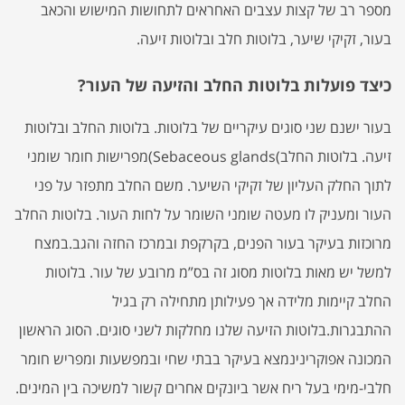
מספר רב של קצות עצבים האחראים לתחושות המישוש והכאב
בעור, זקיקי שיער, בלוטות חלב ובלוטות זיעה.
כיצד פועלות בלוטות החלב והזיעה של העור?
בעור ישנם שני סוגים עיקריים של בלוטות. בלוטות החלב ובלוטות
זיעה. בלוטות החלב)Sebaceous glands)מפרישות חומר שומני
לתוך החלק העליון של זקיקי השיער. משם החלב מתפזר על פני
העור ומעניק לו מעטה שומני השומר על לחות העור. בלוטות החלב
מרוכזות בעיקר בעור הפנים, בקרקפת ובמרכז החזה והגב.במצח
למשל יש מאות בלוטות מסוג זה בס”מ מרובע של עור. בלוטות
החלב קיימות מלידה אך פעילותן מתחילה רק בגיל
ההתבגרות.בלוטות הזיעה שלנו מחלקות לשני סוגים. הסוג הראשון
המכונה אפוקרינינמצא בעיקר בבתי שחי ובמפשעות ומפריש חומר
חלבי-מימי בעל ריח אשר ביונקים אחרים קשור למשיכה בין המינים.