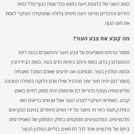
הסוג השני של בלוטות זיעה נמצא בכל שטח הגוף כולל כפות
הידיים והרגליים ומייצר זיעה מימית צלולה שתפקידה העיקרי לווסת
את חום הגוף.
מה קובע את צבע העור?
מספר גורמים משפיעים על צבע העור והחשובים בהם: ריכוז
ההמוגלובין בדם, כמות ורוחב נימיות הדם בעור, כמות הבילירובין
וכמות המלנין בעור. מנסיוננו אנו יודעים שאדם הסובל מאנמיה
(חוסר דם) יהיה חוור יותר מהרגיל ואילו אדם הלוקה במחלה המכונה
פוליציטמיה (עודף כדוריות דם אדומות) יהיה סמוק לחיים באופן
קבוע. האחראי העיקרי לצבע העור אצל אנשים בריאים הוא
המלנין.חומר כימי זה מיוצר על ידי תאים מיוחדים במינם הנקראים
מלנוציטים. המלנוציטים ממוקמים בחלק התחתון של האפידרמיס
ביחס של מלנוציט אחד לכל 01 תאים בזליים.המלנין הנוצר