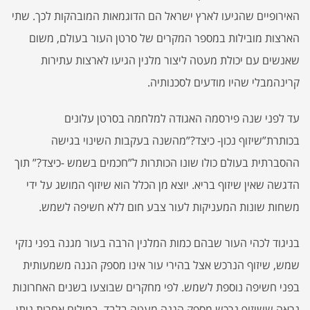
האירופיים שהגיעו לארץ ישראל הם הדוגמאות המובהקות לכך. שתי
הארצות מובילות במספר המקרים של סרטן העור בעולם, משום
שאנשים עם יכולת מעטה ליצור מלנין הגיעו לארצות עתירות
קרינהמבלי שהיו מודעים לסכנותיה.
עד לפני שנה פירסמה האגודה למלחמה בסרטן עלונים
בכותרת”שיזוף נכון- כיצד?”מהשנה בעקבות השינוי בגישה
ההסברתית בעולם כולו שונו הכותרות ל”חכמים בשמש -כיצד?” תוך
הדגשה שאין שיזוף בריא. יוצא מן הכלל הוא שיזוף המושג על ידי
משחות שונות המעניקות לעור צבע חום ללא חשיפה לשמש.
בניגוד לכהי העור שבהם כמות המלנין הרבה בעור מגנה בפני נזקי
שמש, שיזוף הנרכש אצל בהירי עור אינו מספק הגנה משמעותית
בפני חשיפה נוספת לשמש. לפי מחקרים שבוצעו בשנים האחרונות
נראה ששיזוף נרכש מספק הגנה מעטה בלבד. במילים אחרות ניתן