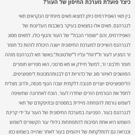
כיצד פועלת מערכת החיסון של העור?
בין תאי האפידרמיס ניתן למצוא תאים מיוחדים הנקראים תאי
לנגרהנס. תאים אלו נמצאים בעיקר בשכבות העליונות של
האפידרמיס, והם “שומרי הגבול” של העור והגוף כולו. לתאים מסוג
לנגרהנס השייכים למערכת החיסונית ישנה היכולת לזהות כל חומר
זר המגיע לעור ול”דווח” עליו ל”שלטונות”.כאשר תא לנגרהנס מזהה
חומר חלבוני זר, למשל חיידק או תא סרטני, הוא מפריש חומרים
המושכים לאיזור סוג של כדוריות דם לבנותהמכונות לימפוציטים.
הלימפוציטים יוצרים תגובה דלקתית שבה הגוף מנסה, ולרוב מצליח
לחסל את הגורמים הזרים שחדרו לעור. הוכח לאחרונה שחשיפה
לשמש גורמת להפחתה מיידית במספרם ובתיפקודם של תאי
לנגרהנס בעור. הפגיעה במערכת החיסונית של העור על ידי קרינת
השמש היא אחת הסיבות להתפתחות גידולי עור הקשורים לשמש
וכנראה גם להתלקחות של זיהומים בעור לאחר שהייה בשמש כמו