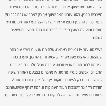
הכוויה מפתחים שיזוף אחיד. בניגוד לסוגי העורIוIIשכמעט ואינם
מייצרים מלנין, בסוג עורIII נוצר שיזוף אך רק לאחר שנגרם כבר נזק
לעור. כמות המלנין הנוצרת לאחר שיזוף אצל בעלי עור מסוגIII היא
מעטה ומועילה באופן חלקי בלבד להגנה כנגד המשך החשיפה
לשמש.
בעלי סוג עור IV נפוצים בארצנו. אלה הם אנשים בעלי עור כהה
שמוצאם מארצות צפון אפריקה, אסיה והים התיכון. שערם כהה
ועיניהם לרוב חומות או שחורות. עור זה מכיל מלנין גם באיזורים
החבויים. אנשים בעלי עור סוג IV מתכהים בצבעם לאחר חשיפה
לשמש ונכווים רק לעיתים רחוקות. אף על פי כן, גם בסוג עור IV
חודרת הקרינה לשכבות העור העמוקות וגורמת לנזקי שמש,אומנם
פחותים בעוצמתם בהשוואה לנזקים הנגרמים לבעלי עור מסוג I עד
III.