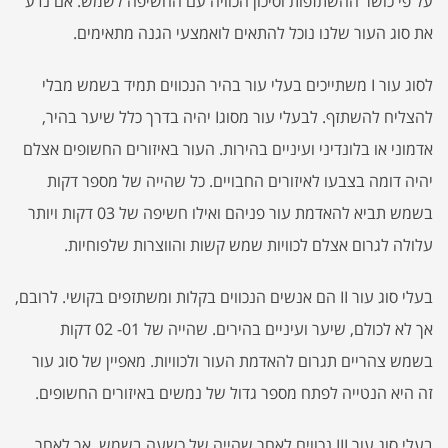
על פי כושר ההשתזפות וסיכון הכוויה עם החשיפה לשמש. אם נדע
את סוג העור שלנו נוכל להתאים לואמצעי הגנה מתאימים.
לסוג עור I משתייכים בעלי עור בהיר הנכווים תמיד בשמש מבלי
להצליח להשתזף. לבעלי עור מסוגI יהיה בדרך כלל שיער בהיר,
אדמוני או בלונדיני ועיניים בהירות. העור באיזורים החשופים אצלם
יהיה דומה בצבעו לאיזורים החבויים. כל שהייה של מספר דקות
בשמש תביא להאדמת עור פניהם ואילו חשיפה של 03 דקות ויותר
עלולה לגרום אצלם לכוויות שמש קשות והווצרות שלפוחיות.
בעלי סוג עור II הם אנשים הנכווים בקלות ומשתזפים בקושי. לרובם,
אך לא לכולם, שיער ועיניים בהירים. שהייה של 01- 02 דקות
בשמש צהריים תגרום להאדמת העור ולכוויות. מאפיין של סוג עור
זה היא הנטייה לפתח מספר גדול של נמשים באיזורים החשופים.
בעלי סוג עור III נכווים לאחר שהייה של כשעה בשמש, אך לאחר