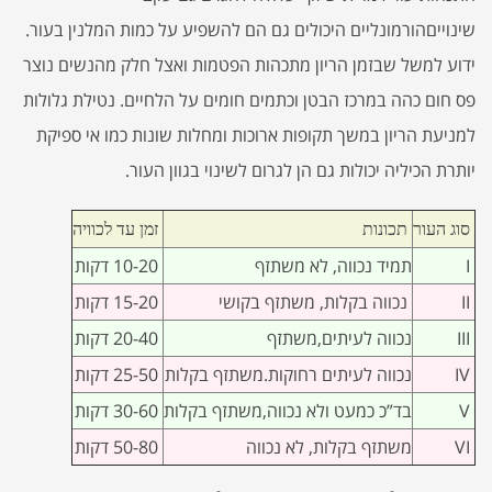
שינוייםהורמונליים היכולים גם הם להשפיע על כמות המלנין בעור.
ידוע למשל שבזמן הריון מתכהות הפטמות ואצל חלק מהנשים נוצר
פס חום כהה במרכז הבטן וכתמים חומים על הלחיים. נטילת גלולות
למניעת הריון במשך תקופות ארוכות ומחלות שונות כמו אי ספיקת
יותרת הכיליה יכולות גם הן לגרום לשינוי בגוון העור.
סוג העור
תכונות
זמן עד לכוויה
I
תמיד נכווה, לא משתזף
10-20 דקות
II
נכווה בקלות, משתזף בקושי
15-20 דקות
III
נכווה לעיתים,משתזף
20-40 דקות
IV
נכווה לעיתים רחוקות.משתזף בקלות
25-50 דקות
V
בד”כ כמעט ולא נכווה,משתזף בקלות
30-60 דקות
VI
משתזף בקלות, לא נכווה
50-80 דקות