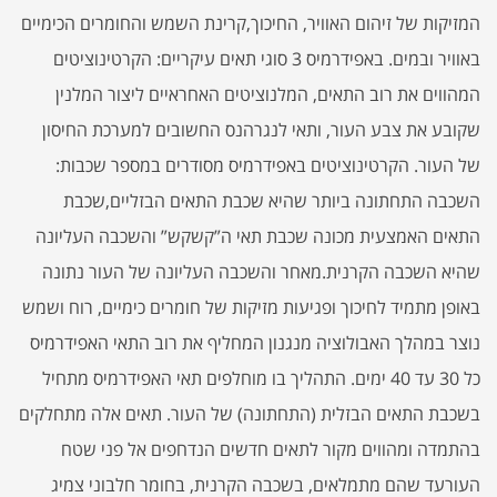
המזיקות של זיהום האוויר, החיכוך,קרינת השמש והחומרים הכימיים
באוויר ובמים. באפידרמיס 3 סוגי תאים עיקריים: הקרטינוציטים
המהווים את רוב התאים, המלנוציטים האחראיים ליצור המלנין
שקובע את צבע העור, ותאי לנגרהנס החשובים למערכת החיסון
של העור. הקרטינוציטים באפידרמיס מסודרים במספר שכבות:
השכבה התחתונה ביותר שהיא שכבת התאים הבזליים,שכבת
התאים האמצעית מכונה שכבת תאי ה”קשקש” והשכבה העליונה
שהיא השכבה הקרנית.מאחר והשכבה העליונה של העור נתונה
באופן מתמיד לחיכוך ופגיעות מזיקות של חומרים כימיים, רוח ושמש
נוצר במהלך האבולוציה מנגנון המחליף את רוב התאי האפידרמיס
כל 30 עד 40 ימים. התהליך בו מוחלפים תאי האפידרמיס מתחיל
בשכבת התאים הבזלית (התחתונה) של העור. תאים אלה מתחלקים
בהתמדה ומהווים מקור לתאים חדשים הנדחפים אל פני שטח
העורעד שהם מתמלאים, בשכבה הקרנית, בחומר חלבוני צמיג