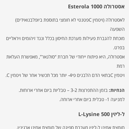
אסטרולה Esterola 1000
לאסטרולה (ויטמין Cפטנטי לא חומצי בתוספת ביופלבנואידים)
השפעה
מוכחת להגברת פעילות מערכת החיסון בכלל ונגד זיהומים ויראליים
בפרט.
אסטרולה, היא פיתוח ייחודי של חברת “סולגאר”, מאפשרת העלאת
רמת
ויטמין Cבתאי הדם הלבנים פי4- יותר מכל תכשיר אחר של ויטמין C.
הנחיות:
בזמן ההתפרצות 3-2 – טבליות ביום אחרי ארוחות.
למניעה 1- טבלית ביום אחרי ארוחה.
ל-ליזין L-Lysine 500
חומצת אמינו ל-ליזין מעכבת ספיגה של חומצת אמינו ארגינין,