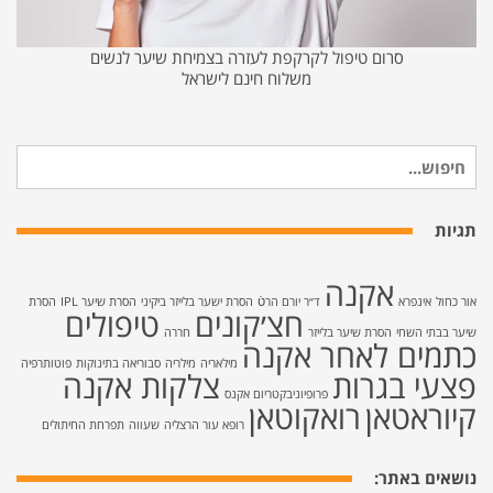
סרום טיפול לקרקפת לעזרה בצמיחת שיער לנשים
משלוח חינם לישראל
חיפוש
עבור:
תגיות
אקנה
אור כחול
אינפרא
ד״ר יורם הרטֿ
הסרת ישער בלייזר ביקיני
הסרת שיער IPL
הסרת
חצ׳קונים
טיפולים
שיער בבתי השחי
הסרת שיער בלייזר
חררה
כתמים לאחר אקנה
מילאריה
מילריה
סבוריאה בתינוקות
פוטותרפיה
פצעי בגרות
צלקות אקנה
פרופיוניבקטריום אקנס
קיוראטאן
רואקוטאן
רופא עור הרצליה
שעווה
תפרחת החיתולים
נושאים באתר: