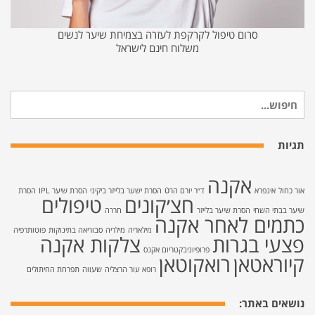
סרום טיפול לקרקפת לעזרה בצמיחת שיער לנשים
משלוח חינם לישראל
חיפוש
עבור:
תגיות
אקנה
אור כחול
אינפרא
ד״ר יורם הרטֿ
הסרת ישער בלייזר ביקיני
הסרת שיער IPL
הסרת
חצ׳קונים
טיפולים
שיער בבתי השחי
הסרת שיער בלייזר
חררה
כתמים לאחר אקנה
מילאריה
מילריה
סבוריאה בתינוקות
פוטותרפיה
פצעי בגרות
צלקות אקנה
פרופיוניבקטריום אקנס
קיוראטאן
רואקוטאן
רופא עור הרצליה
שעווה
תפרחת החיתולים
נושאים באתר: