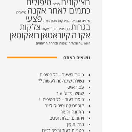
חצ׳קונים
טיפולים
חררה
כתמים לאחר אקנה
מילאריה
פצעי
מילריה
סבוריאה בתינוקות
פוטותרפיה
בגרות
צלקות
פרופיוניבקטריום אקנס
אקנה
קיוראטאן
רואקוטאן
רופא עור הרצליה
שעווה
תפרחת החיתולים
נושאים באתר:
טיפול בשיער – כל הטיפים !
נשירת שיער-מה לעשות ??
פסוריאזיס
שמש וגידולי עור
טיפול בעור – כל הטיפים !!
קוסמטיקה וטיפולי לייזר
התזונה והעור
זיהומים, יבלות וכינים
מחלות מין
פטריות בעור ובציפורניים