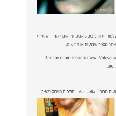
פעה של שלפוחיות או כיבים כואבים על איברי המין. ההתקף
לאחר מספר שבועות או חודשים.
הטיפול בהרפס בדרכי המין הוא בכדורים המכילים Acyclovir או Valcyclovir כאשר ההתקפים חוזרים יותר מ 6
סוג.
הוא אותו הווירוס הגורם לאבעבועות רוח אצל ילדים. לאחר שאבעבועות הרוח – Varicella – חולפות הוירוס נשאר