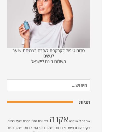
סרום טיפול לקרקפת לעזרה בצמיחת שיער
לנשים
משלוח חינם לישראל
חיפוש
עבור:
תגיות
אקנה
אור כחול
אינפרא
ד״ר יורם הרטֿ
הסרת ישער בלייזר
ביקיני
הסרת שיער IPL
הסרת שיער בבתי השחי
הסרת שיער בלייזר