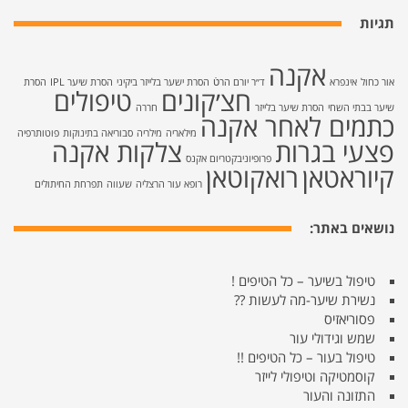
תגיות
אקנה
אור כחול
אינפרא
ד״ר יורם הרטֿ
הסרת ישער בלייזר ביקיני
הסרת שיער IPL
הסרת
חצ׳קונים
טיפולים
שיער בבתי השחי
הסרת שיער בלייזר
חררה
כתמים לאחר אקנה
מילאריה
מילריה
סבוריאה בתינוקות
פוטותרפיה
פצעי בגרות
צלקות אקנה
פרופיוניבקטריום אקנס
קיוראטאן
רואקוטאן
רופא עור הרצליה
שעווה
תפרחת החיתולים
נושאים באתר:
טיפול בשיער – כל הטיפים !
נשירת שיער-מה לעשות ??
פסוריאזיס
שמש וגידולי עור
טיפול בעור – כל הטיפים !!
קוסמטיקה וטיפולי לייזר
התזונה והעור