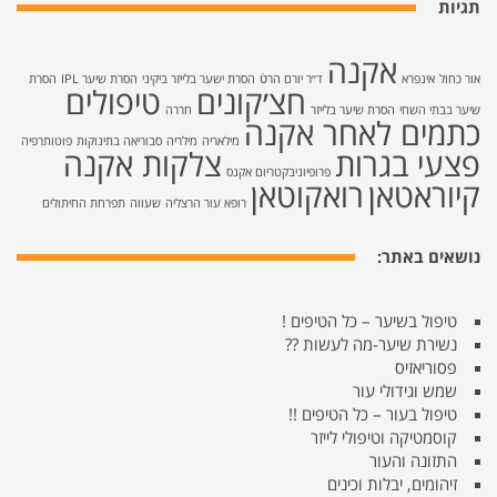
תגיות
אקנה
אור כחול
אינפרא
ד״ר יורם הרטֿ
הסרת ישער בלייזר ביקיני
הסרת שיער IPL
הסרת
חצ׳קונים
טיפולים
שיער בבתי השחי
הסרת שיער בלייזר
חררה
כתמים לאחר אקנה
מילאריה
מילריה
סבוריאה בתינוקות
פוטותרפיה
פצעי בגרות
צלקות אקנה
פרופיוניבקטריום אקנס
קיוראטאן
רואקוטאן
רופא עור הרצליה
שעווה
תפרחת החיתולים
נושאים באתר:
טיפול בשיער – כל הטיפים !
נשירת שיער-מה לעשות ??
פסוריאזיס
שמש וגידולי עור
טיפול בעור – כל הטיפים !!
קוסמטיקה וטיפולי לייזר
התזונה והעור
זיהומים, יבלות וכינים