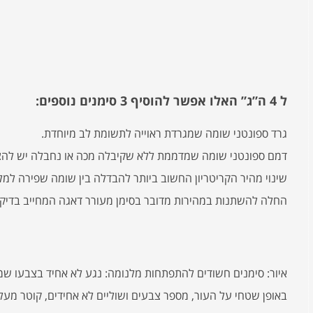
ל 4 ה”ג” האלו אפשר להוסיף 3 סימנים נוספים:
גרד ספונטני שומה שמגרדת ראוייה לתשומת לב מיוחדת.
דמם ספונטני שומה שמדממת ללא שקיבלה מכה או נחבלה יש להצי
שינוי מהיר הקריטריון החשוב ביותר להבדלה בין שומה שפירה למ
החלה להשתנות במהירות מדובר בסימן מעורר דאגה המחייב בדיקה
איור: סימנים חשודים להתפתחות מלנומה: נגע לא אחיד בצבעו 
באופן שטחי על העור, מספר צבעים ושוליים לא אחידים, קוטר מעל 6 מ”מ (קוטר מחק של עיפרון)