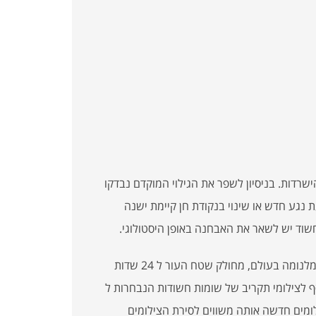
שרדות. בניסיון לשפר את הגילוי המוקדם נבדקו
 נגע חדש או שינוי בנקודת חן קיימת ישנה
שוד יש לשאר את האבחנה באופן היסטולוגי.
בשיטה שנבנתה על ידי פרופ’ אלפרד קופף מבחירי החוקרים של המלנומה בעולם, מחולק שטח העור ל 24 שדות
ם למיפוי כל הגוף בנוסף לצילומי תקריב של שומות חשודות הנבחרות ל
מים חדשה אותה משווים לסירת הצילומים