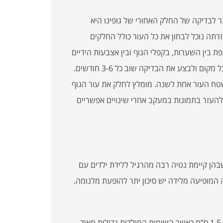
 לבדיקה של החלק האחורי של גופינו היא
רתה נוכל לבחון את כל העור כולל החלקים
 בין השערות, בקפלי הגוף ובין אצבעות הידיים
והרגליים. נוח להעזר באדם נוסף.רצוי לרשום את מספר השומות בכל מקום ולבצע את הבדיקה שוב כל 3-6 חודשים.
טח העור אחת לשנה. מומלץ לחלק את עור הגוף
וכל להעזר בתמונות במעקב אחרי שינויים אפשריים
בהן קיימת נטיה רבה מהרגיל ללידת ילדים עם
 המופיעה מלידה יש סיכון יתר להופעת מלנומה.
רוב רופאי העור ממליצים להסיר את השומות המולדות שגודלן מעל 1.5 ס”מ.כאשר השומות המולדות גדולות מאוד