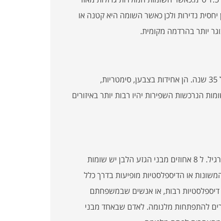
נסות להסירן כבר בילדות המוקדמת. מלנומות לפני גיל 12 הן יחסית נדירות ולכן כאשר השומה היא קטנה או
רוב השומות הרגילות השפירות מופיעות מהילדות המוקדמת עד גיל 35 שנה. הן אחידות בצבען, סימטריות,
5 מ”מ. באנשים צעירים השומות הנרכשות השפירות יהיו רבות יותר באיזורים
משמעותה של המילה “דיספלסטי” היא התפתחות לצורה שונה מהרגיל. ל 8 אחוזים מבני הגזע הלבן יש שומות
משונות או הדיספלסטיות מופיעות בדרך כלל
 לפני גיל 25. אנשים עם שומות דיספלסטיות רבות, או אנשים שבמשפחתם
מות דיספלסטיות מרובות, נמצאים בסיכון פי 30 מאחרים להתפתחות מלנומה. לאדם שבאחד מבני