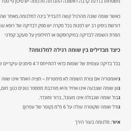
משפחתו בדרגת קרבה ראשונה התגלתה מלנומה יש סיכון פי 100 מהאחרים לפתח מלנומה.
כאשר שומה שונה מהרגיל קשה להבדיל בינה למלנומה.מאחר שהאבח
דורשת ניסיון רב יש לפנות בכל מקרה יש ספק לבדיקה של רופא עור
הסרת השומה לבדיקה במיקרוסקופ או לחילופין על מעקב קפדני
כיצד מבדילים בין שומה רגילה למלנומה?
בכל בדיקה עצמית של שומות כדאי להתייחס ל 4 סימנים עיקריים שכולם מתחילם ב”ג”:
ג
יאומטריה אם צורת השומה לא סימטרית – חציה האחד אינו שווה 
ג
וון שומה שצבעה אינו אחיד והיא מורכבת ממספר גוונים כגון: חום, ש
ג
בול שומה שגבולה אינו מעוגל, ברור ומוגדר.
ג
ודל שומה שקוטרה עולה על 6 מ”מ (קוטר של עפרון)
איור
: מלנומה בעור הירך