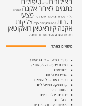
חצ׳קונים
טיפולים
חררה
כתמים לאחר אקנה
מילאריה
פצעי
מילריה
סבוריאה בתינוקות
פוטותרפיה
בגרות
צלקות
פרופיוניבקטריום אקנס
אקנה
קיוראטאן
רואקוטאן
רופא עור הרצליה
שעווה
תפרחת החיתולים
נושאים באתר:
טיפול בשיער – כל הטיפים !
נשירת שיער-מה לעשות ??
פסוריאזיס
שמש וגידולי עור
טיפול בעור – כל הטיפים !!
קוסמטיקה וטיפולי לייזר
התזונה והעור
זיהומים, יבלות וכינים
מחלות מין
פטריות בעור ובציפורניים