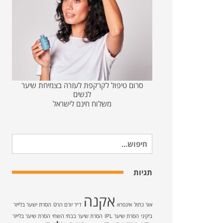
סרום טיפול לקרקפת לעזרה בצמיחת שיער
לנשים
משלוח חינם לישראל
חיפוש
עבור:
תגיות
אקנה
אור כחול
אינפרא
ד״ר יורם הרטֿ
הסרת ישער בלייזר
ביקיני
הסרת שיער IPL
הסרת שיער בבתי השחי
הסרת שיער בלייזר