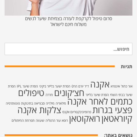
סרום טיפול לקרקפת לעזרה בצמיחת שיער לנשים
משלוח חינם לישראל
חיפוש
עבור:
תגיות
אקנה
אור כחול
אינפרא
ד״ר יורם הרטֿ
הסרת ישער בלייזר ביקיני
הסרת שיער IPL
הסרת
חצ׳קונים
טיפולים
שיער בבתי השחי
הסרת שיער בלייזר
חררה
כתמים לאחר אקנה
מילאריה
מילריה
סבוריאה בתינוקות
פוטותרפיה
פצעי בגרות
צלקות אקנה
פרופיוניבקטריום אקנס
קיוראטאן
רואקוטאן
רופא עור הרצליה
שעווה
תפרחת החיתולים
נושאים באתר: