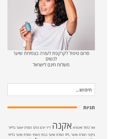
סרום טיפול לקרקפת לעזרה בצמיחת שיער
לנשים
משלוח חינם לישראל
חיפוש
עבור:
תגיות
אקנה
אור כחול
אינפרא
ד״ר יורם הרטֿ
הסרת ישער בלייזר
ביקיני
הסרת שיער IPL
הסרת שיער בבתי השחי
הסרת שיער בלייזר