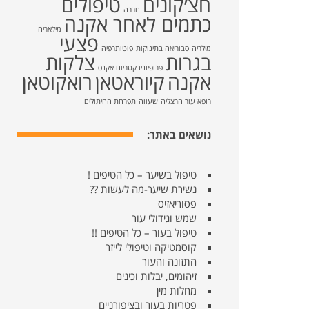
חצ׳קונים
טיפולים
חררה
כתמים לאחר אקנה
מילאריה
פצעי
מילריה
סבוריאה בתינוקות
פוטותרפיה
בגרות
צלקות
פרופיוניבקטריום אקנס
אקנה
קיוראטאן
רואקוטאן
רופא עור הרצליה
שעווה
תפרחת החיתולים
נושאים באתר:
טיפול בשיער – כל הטיפים !
נשירת שיער-מה לעשות ??
פסוריאזיס
שמש וגידולי עור
טיפול בעור – כל הטיפים !!
קוסמטיקה וטיפולי לייזר
התזונה והעור
זיהומים, יבלות וכינים
מחלות מין
פטריות בעור ובציפורניים