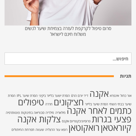
סרום טיפול לקרקפת לעזרה בצמיחת שיער לנשים
משלוח חינם לישראל
חיפוש
עבור:
תגיות
אקנה
אור כחול
אינפרא
ד״ר יורם הרטֿ
הסרת ישער בלייזר ביקיני
הסרת שיער IPL
הסרת
חצ׳קונים
טיפולים
שיער בבתי השחי
הסרת שיער בלייזר
חררה
כתמים לאחר אקנה
מילאריה
מילריה
סבוריאה בתינוקות
פוטותרפיה
פצעי בגרות
צלקות אקנה
פרופיוניבקטריום אקנס
קיוראטאן
רואקוטאן
רופא עור הרצליה
שעווה
תפרחת החיתולים