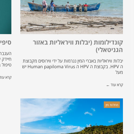
קונדילומות (יבלות וויראליות באזור
סיפי
הגניטאלי)
יבלות וויראליות באברי המין נגרמות על ידי ווירוסים מקבוצת
טיפול 
ה HPV. בקבוצת ה HPV ה Human papiloma Virus יש
מעל
קרא עו
קרא עוד ←
מחלות מין