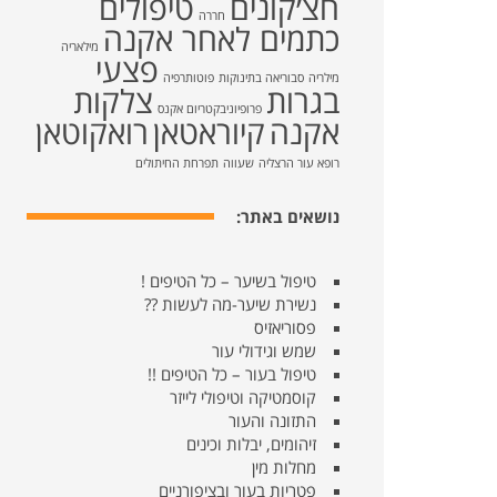
חצ׳קונים
טיפולים
חררה
כתמים לאחר אקנה
מילאריה
פצעי
מילריה
סבוריאה בתינוקות
פוטותרפיה
בגרות
צלקות
פרופיוניבקטריום אקנס
אקנה
קיוראטאן
רואקוטאן
רופא עור הרצליה
שעווה
תפרחת החיתולים
נושאים באתר:
טיפול בשיער – כל הטיפים !
נשירת שיער-מה לעשות ??
פסוריאזיס
שמש וגידולי עור
טיפול בעור – כל הטיפים !!
קוסמטיקה וטיפולי לייזר
התזונה והעור
זיהומים, יבלות וכינים
מחלות מין
פטריות בעור ובציפורניים