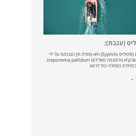
ליס (עגבת):
העגבת (סיפיליס Syphilis) היא מחלת מין הנגרמת על ידי
חיידק שנקרא טרפונמה פאלידום treponema pallidum.
בתחילת המחלה יכול לרפא
ד ←