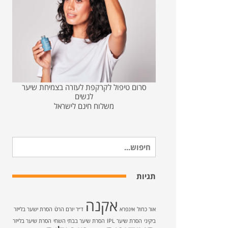
סרום טיפול לקרקפת לעזרה בצמיחת שיער
לנשים
משלוח חינם לישראל
חיפוש
עבור:
תגיות
אקנה
אור כחול
אינפרא
ד״ר יורם הרטֿ
הסרת ישער בלייזר
ביקיני
הסרת שיער IPL
הסרת שיער בבתי השחי
הסרת שיער בלייזר