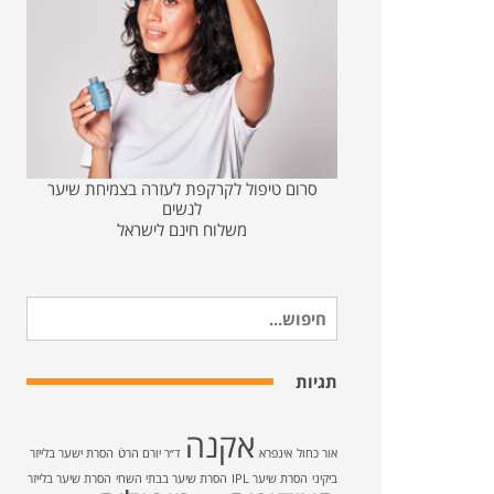
סרום טיפול לקרקפת לעזרה בצמיחת שיער
לנשים
משלוח חינם לישראל
חיפוש
עבור:
תגיות
אקנה
אור כחול
אינפרא
ד״ר יורם הרטֿ
הסרת ישער בלייזר
ביקיני
הסרת שיער IPL
הסרת שיער בבתי השחי
הסרת שיער בלייזר