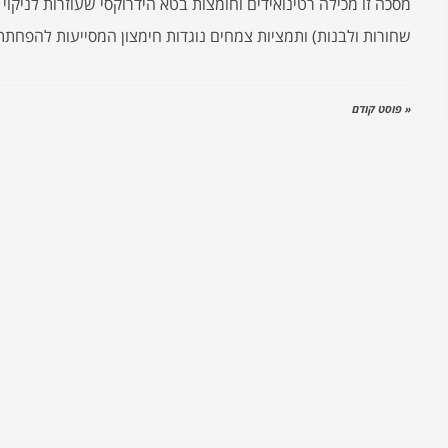
מסכה זו מכילה רטינואידים וחומצות בטא הידרוקסי שעוזרות לניקוי
שחורות ולבנות) ותמציות צמחים נוגדות חימצון המסייעות להפחתת
« פוסט קודם