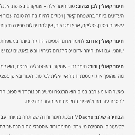
חימר קאולין לבן וצהוב:
סוגי חימר אלה – שמקורם בצרפת, אנגליה
העדינים ביותר במשפחת קאולין ויכולים להיות בחירה טובה עבור אנ
עשירים בסידן, סיליקה, אבץ ומגנזיום, אין להם יכולות ספיגה חזקו
חימר קאולין אדום:
לחימר אדום הספיגה החזקה ביותר במשפחת הק
שומני. עם זאת, חימר אדום יכול לגרום לגירוי ויובש באנשים עם עור
חימר קאולין ורוד:
חימר זה – שמקורו באוסטרליה וצרפת, הוא למ
מה שהופך אותו למסכת חימר אידיאלית לכל סוגי העור ובאופן ספציפ
כאשר הוא מעורבב במים הוא מתנפח ומשיג תכונות דמויי ספוג. החימר
להסרת עור מת ולשיפור תחלופת תאי העור החדשים.
הבחירה שלנו:
MDacne
מסכת חימר ורודה שפותחה במיוחד עבור
לפצעונים. המסיכה מיוצרת מחימר ורוד אוסטרלי טהור הנחשב לחימ