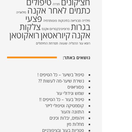
חצ׳קונים
טיפולים
חררה
כתמים לאחר אקנה
מילאריה
פצעי
מילריה
סבוריאה בתינוקות
פוטותרפיה
בגרות
צלקות
פרופיוניבקטריום אקנס
אקנה
קיוראטאן
רואקוטאן
רופא עור הרצליה
שעווה
תפרחת החיתולים
נושאים באתר:
טיפול בשיער – כל הטיפים !
נשירת שיער-מה לעשות ??
פסוריאזיס
שמש וגידולי עור
טיפול בעור – כל הטיפים !!
קוסמטיקה וטיפולי לייזר
התזונה והעור
זיהומים, יבלות וכינים
מחלות מין
פטריות בעור ובציפורניים