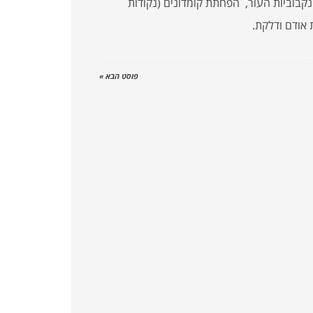
 נקבוביות העור, הפחתת קומדונים (נקודות
 אודם ודלקת.
פוסט הבא »